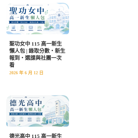
聖功女中 115 高一新生
懶人包 | 錄取分數・新生
報到・選課與社團一次
看
2026 年 6 月 12 日
德光高中 115 高一新生