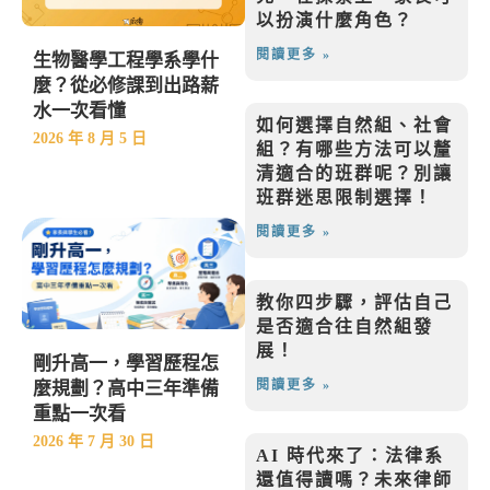
以扮演什麼角色？
閱讀更多 »
生物醫學工程學系學什
麼？從必修課到出路薪
水一次看懂
如何選擇自然組、社會
2026 年 8 月 5 日
組？有哪些方法可以釐
清適合的班群呢？別讓
班群迷思限制選擇！
閱讀更多 »
教你四步驟，評估自己
是否適合往自然組發
展！ ​
剛升高一，學習歷程怎
閱讀更多 »
麼規劃？高中三年準備
重點一次看
2026 年 7 月 30 日
AI 時代來了：法律系
還值得讀嗎？未來律師