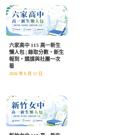
六家高中 115 高一新生
懶人包 | 錄取分數・新生
報到・選課與社團一次
看
2026 年 6 月 11 日