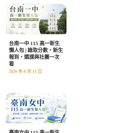
台南一中 115 高一新生
懶人包 | 錄取分數・新生
報到・選課與社團一次
看
2026 年 6 月 11 日
臺南女中 115 高一新生