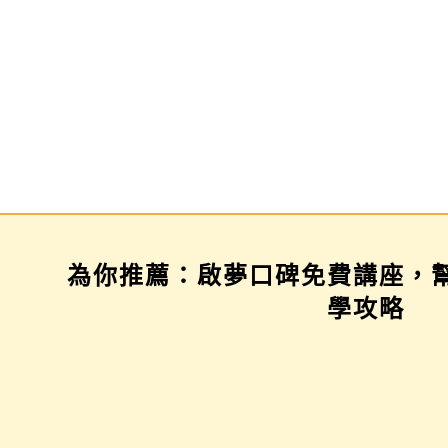
為你推薦：啟夢口碑免費講座，
場
三年佈局講座
家長講座
學攻略