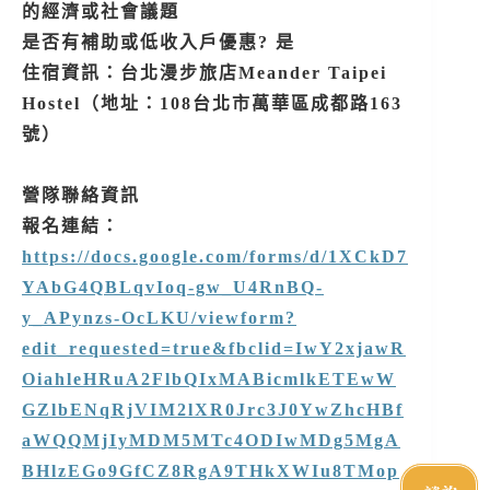
的經濟或社會議題
是否有補助或低收入戶優惠? 是
住宿資訊：台北漫步旅店Meander Taipei
Hostel（地址：108台北市萬華區成都路163
號）
營隊聯絡資訊
報名連結：
https://docs.google.com/forms/d/1XCkD7
YAbG4QBLqvIoq-gw_U4RnBQ-
y_APynzs-OcLKU/viewform?
edit_requested=true&fbclid=IwY2xjawR
OiahleHRuA2FlbQIxMABicmlkETEwW
GZlbENqRjVIM2lXR0Jrc3J0YwZhcHBf
aWQQMjIyMDM5MTc4ODIwMDg5MgA
BHlzEGo9GfCZ8RgA9THkXWIu8TMop