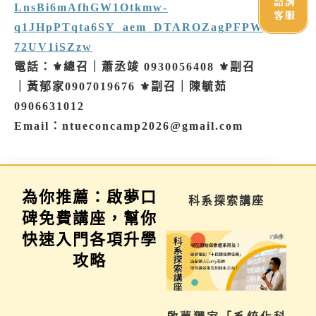
諮詢
LnsBi6mAfhGW1Otkmw-
客服
q1JHpPTqta6SY_aem_DTAROZagPFPW
72UV1iSZzw
電話：⚜️總召｜蕭丞竣 0930056408 ⚜️副召
｜黃郁家0907019676 ⚜️副召｜陳毓茹
0906631012
Email：ntueconcamp2026@gmail.com
為你推薦：啟夢口
學習歷程說明會
科系探索講座
碑免費講座，幫你
快速入門各項升學
攻略