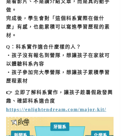
是看影片、不是讀介紹文章，而是真的動手
做。
完成後，學生會對「這個科系實際在做什
麼」有感，也能累積可以寫進學習歷程的素
材。
Q：科系實作適合什麼樣的人？
・孩子沒有報名到營隊，想讓孩子在家就可
以體驗科系內容
・孩子參加完大學營隊，想讓孩子累積學習
歷程素材
👉 立即了解科系實作，讓孩子趁暑假啟發興
趣、確認科系適合度
https://enlightendream.com/major-kit/