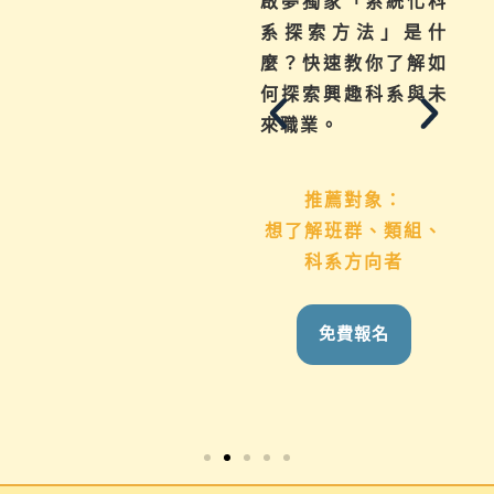
不曉得學習歷程檔案
啟夢獨家「系統化科
如何下筆？這場講座
系探索方法」是什
從入門攻略，升學制
麼？快速教你了解如
度到檔案製作技巧，
何探索興趣科系與未
地毯式幫助你一次了
來職業。
解
推薦對象：
想了解班群、類組、
推薦對象：
科系方向者
國九生、高中生 &
家長
免費報名
免費報名