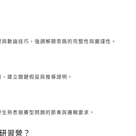
理與數論技巧，強調解題思路的完整性與嚴謹性。
目、建立關鍵假設與推導證明。
學生熟悉競賽型問題的節奏與邏輯要求。
學研習營？