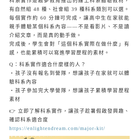
科系實作是啟夢教育推出的線上科系體驗教材，
有自然組 48 種、社會組 39 種科系類別可以選。
每個實作約 60 分鐘可完成，讓高中生在家就能
親手體驗某個科系內容——不是看影片、不是讀
介紹文章，而是真的動手做。
完成後，學生會對「這個科系實際在做什麼」有
感，也能累積可以寫進學習歷程的素材。
Q：科系實作適合什麼樣的人？
・孩子沒有報名到營隊，想讓孩子在家就可以體
驗科系內容
・孩子參加完大學營隊，想讓孩子累積學習歷程
素材
👉 立即了解科系實作，讓孩子趁暑假啟發興趣、
確認科系適合度
https://enlightendream.com/major-kit/