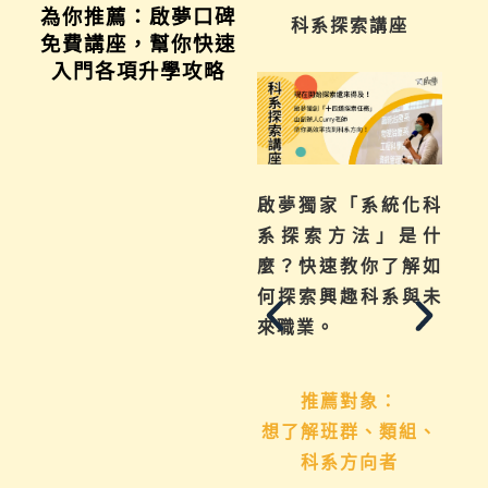
為你推薦：啟夢口碑
學習歷程說明會
科系探索講座
免費講座，幫你快速
入門各項升學攻略
不曉得學習歷程檔案
啟夢獨家「系統化科
如何下筆？這場講座
系探索方法」是什
從入門攻略，升學制
麼？快速教你了解如
度到檔案製作技巧，
何探索興趣科系與未
地毯式幫助你一次了
來職業。
解
推薦對象：
想了解班群、類組、
推薦對象：
科系方向者
國九生、高中生 &