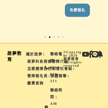
家長
免費報名
免費報名
©Copyrig
啟夢教
聯絡電
關於啟夢
ht 2026
育
啟夢教育
話 |
啟夢科系探索營隊介紹
All rights
reserved
0910-
怎麼選擇自然組或社會組
838-
營隊報名頁
媒體報導
311
繳費查詢
聯絡時
間 |
AM