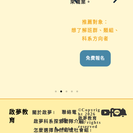
地毯式幫助你一次了
來職業。
解
推薦對象：
想了解班群、類組、
推薦對象：
科系方向者
國九生、高中生 &
家長
免費報名
免費報名
©Copyrig
啟夢教
聯絡電
關於啟夢
ht 2026
啟夢教育
育
話 |
啟夢科系探索營隊介紹
All rights
reserved
0910-
怎麼選擇自然組或社會組