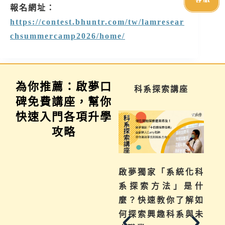
報名網址：
https://contest.bhuntr.com/tw/lamresear
chsummercamp2026/home/
為你推薦：啟夢口
學習歷程說明會
科系探索講座
碑免費講座，幫你
快速入門各項升學
攻略
不曉得學習歷程檔案
啟夢獨家「系統化科
如何下筆？這場講座
系探索方法」是什
從入門攻略，升學制
麼？快速教你了解如
度到檔案製作技巧，
何探索興趣科系與未