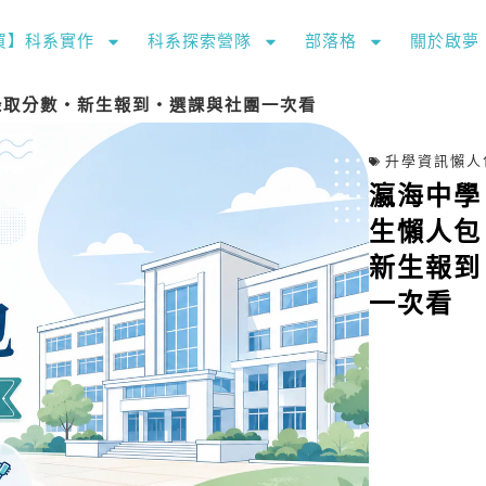
購買】科系實作
科系探索營隊
部落格
關於啟夢
| 錄取分數・新生報到・選課與社團一次看
升學資訊懶人
瀛海中學 
生懶人包 
新生報到
一次看