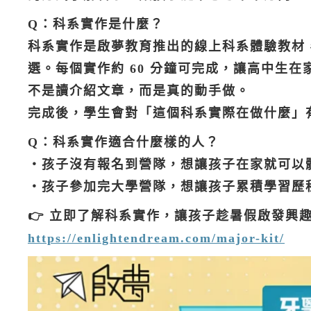
Q：科系實作是什麼？
科系實作是啟夢教育推出的線上科系體驗教材，有
選。每個實作約 60 分鐘可完成，讓高中生
不是讀介紹文章，而是真的動手做。
完成後，學生會對「這個科系實際在做什麼」
Q：科系實作適合什麼樣的人？
・孩子沒有報名到營隊，想讓孩子在家就可以
・孩子參加完大學營隊，想讓孩子累積學習歷
👉 立即了解科系實作，讓孩子趁暑假啟發興
https://enlightendream.com/major-kit/