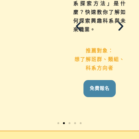
如何下筆？這場講座
系探索方法」是什
從入門攻略，升學制
麼？快速教你了解如
度到檔案製作技巧，
何探索興趣科系與未
地毯式幫助你一次了
來職業。
解
推薦對象：
想了解班群、類組、
推薦對象：
科系方向者
國九生、高中生 &
家長
免費報名
免費報名