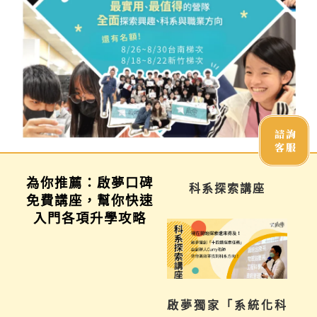
諮詢
客服
為你推薦：啟夢口碑
學習歷程說明會
科系探索講座
免費講座，幫你快速
入門各項升學攻略
不曉得學習歷程檔案
啟夢獨家「系統化科