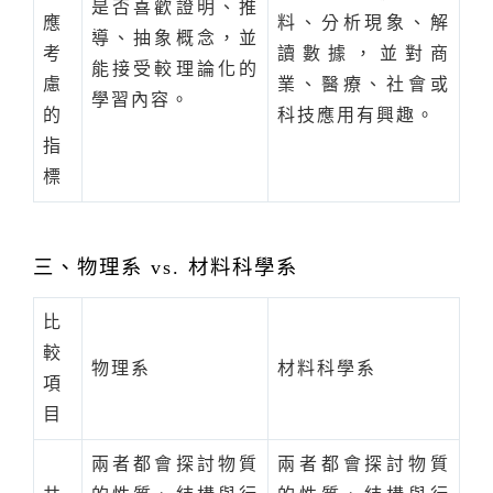
是否喜歡證明、推
應
料、分析現象、解
導、抽象概念，並
考
讀數據，並對商
能接受較理論化的
慮
業、醫療、社會或
學習內容。
的
科技應用有興趣。
指
標
三、物理系 vs. 材料科學系
比
較
物理系
材料科學系
項
目
兩者都會探討物質
兩者都會探討物質