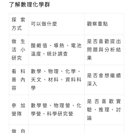
了解數理化學群
探索
可以做什麼
觀察重點
方式
做生
是否喜歡提出
酸鹼值、導熱、電池
活小
問題與分析結
溫度、統計調查
研究
果
看科
數學、物理、化學、
是否會想繼續
普內
天文、材料、資料科
深入
容
學
是否喜歡實
參加
數學營、物理營、化
驗、推理、討
營隊
學營、科學研究營
論
做自