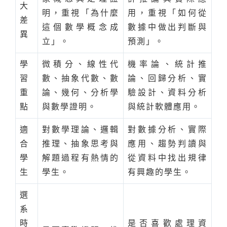
大
明，重視「為什麼
用，重視「如何從
差
這個數學概念成
數據中做出判斷與
異
立」。
預測」。
學
微積分、線性代
機率論、統計推
習
數、抽象代數、數
論、回歸分析、實
重
論、幾何、分析學
驗設計、資料分析
點
與數學證明。
與統計軟體應用。
適
對數學理論、邏輯
對數據分析、實際
合
推理、抽象思考與
應用、趨勢判讀與
學
解題過程有熱情的
從資料中找出規律
生
學生。
有興趣的學生。
選
系
時
是否喜歡處理資