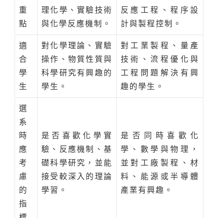
重
理化學、實驗技術
反應工程、程序設
點
與化學反應機制。
計與製程控制。
適
對化學理論、實驗
對工業製程、量產
合
操作、物質性質與
技術、流程優化與
學
科學研究有興趣的
工程問題解決有興
生
學生。
趣的學生。
選
系
時
是否喜歡化學實
是否同時喜歡化
應
驗、反應機制、基
學、數學與物理，
考
礎科學研究，並能
並對工廠製程、材
慮
接受較深入的理論
料、能源或半導體
的
學習。
產業有興趣。
指
標