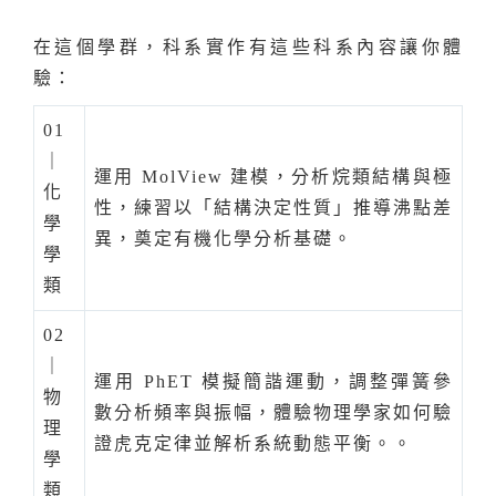
在這個學群，科系實作有這些科系內容讓你體
驗：
01
｜
運用 MolView 建模，分析烷類結構與極
化
性，練習以「結構決定性質」推導沸點差
學
異，奠定有機化學分析基礎。
學
類
02
｜
運用 PhET 模擬簡諧運動，調整彈簧參
物
數分析頻率與振幅，體驗物理學家如何驗
理
證虎克定律並解析系統動態平衡。。
學
類