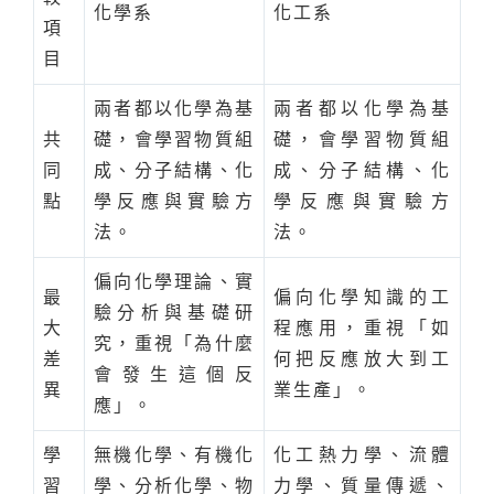
化學系
化工系
項
目
兩者都以化學為基
兩者都以化學為基
共
礎，會學習物質組
礎，會學習物質組
同
成、分子結構、化
成、分子結構、化
點
學反應與實驗方
學反應與實驗方
法。
法。
偏向化學理論、實
最
偏向化學知識的工
驗分析與基礎研
大
程應用，重視「如
究，重視「為什麼
差
何把反應放大到工
會發生這個反
異
業生產」。
應」。
學
無機化學、有機化
化工熱力學、流體
習
學、分析化學、物
力學、質量傳遞、