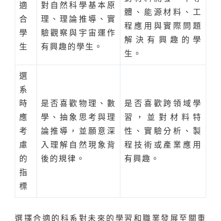
適
對自然科學基本原
體、能源材料、工
合
理、理論推導、實
程應用與實際問題
學
驗觀察與宇宙運作
解決有興趣的學
生
有興趣的學生。
生。
選
系
時
是否喜歡物理、數
是否喜歡跨領域學
應
學、抽象思考與理
習，並對材料特
考
論推導，並願意深
性、實驗分析、製
慮
入理解自然現象背
程技術或產業應用
的
後的規律。
有興趣。
指
標
選擇合適的科系對未來的學習和職業發展至關重