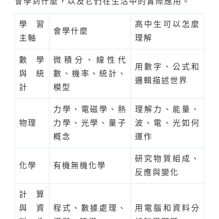
會學到什麼，以及它們在生活中的實際應用。
學習
高中生可以怎麼
會學什麼
主軸
理解
數學
微積分、線性代
用數字、公式和
與統
數、機率、統計、
邏輯描述世界
計
模型
力學、電磁學、熱
理解力、能量、
物理
力學、光學、量子
波、電、光如何
概念
運作
研究物質組成、
化學
有機無機化學
反應與變化
計算
與資
程式、數據處理、
用電腦和資料分