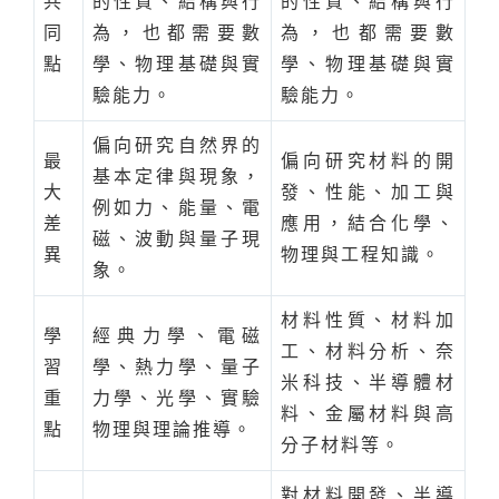
共
的性質、結構與行
的性質、結構與行
同
為，也都需要數
為，也都需要數
點
學、物理基礎與實
學、物理基礎與實
驗能力。
驗能力。
偏向研究自然界的
最
偏向研究材料的開
基本定律與現象，
大
發、性能、加工與
例如力、能量、電
差
應用，結合化學、
磁、波動與量子現
異
物理與工程知識。
象。
材料性質、材料加
學
經典力學、電磁
工、材料分析、奈
習
學、熱力學、量子
米科技、半導體材
重
力學、光學、實驗
料、金屬材料與高
點
物理與理論推導。
分子材料等。
對材料開發、半導