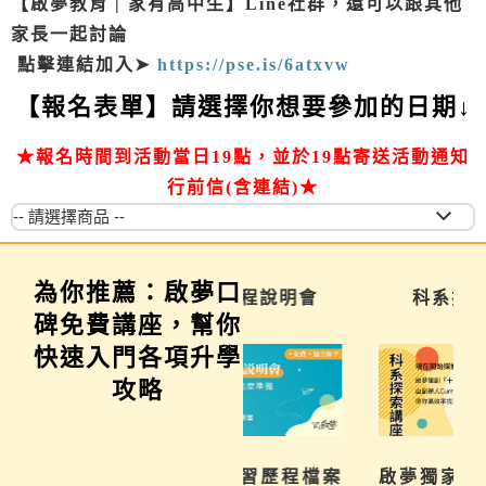
【啟夢教育 | 家有高中生】Line社群，還可以跟其他
家長一起討論
點擊連結加入➤
https://pse.is/6atxvw
【報名表單】請選擇你想要參加的日期↓
★報名時間到活動當日19點，並於19點寄送活動通知
行前信(含連結)★
為你推薦：啟夢口
學習歷程說明會
科系探索講座
碑免費講座，幫你
快速入門各項升學
攻略
不曉得學習歷程檔案
啟夢獨家「系統化科