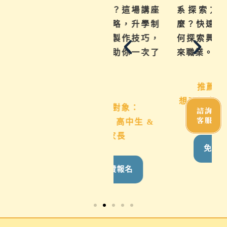
如何下筆？這場講座
系探索方法」是什
從入門攻略，升學制
麼？快速教你了解如
度到檔案製作技巧，
何探索興趣科系與未
地毯式幫助你一次了
來職業。
解
推薦對象：
想了解班群、類組、
推薦對象：
諮詢
科系方向者
客服
國九生、高中生 &
家長
免費報名
免費報名