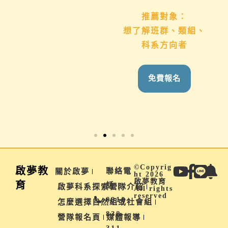
推薦對象：
想了解班群、類組、
推薦對象：
科系方向者
國九生、高中生 &
家長
免費報名
免費報名
©Copyrig
啟夢教
聯絡電
關於啟夢
ht 2026
啟夢教育
育
話 |
啟夢科系探索營隊介紹
All rights
reserved
0910-
怎麼選擇自然組或社會組
838-
營隊報名頁
媒體報導