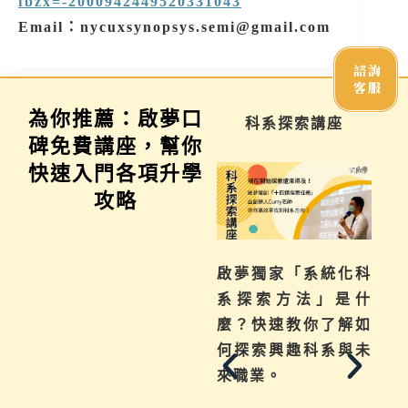
fbzx=-2000942449520331043
Email：nycuxsynopsys.semi@gmail.com
諮詢
客服
為你推薦：啟夢口
學習歷程說明會
科系探索講座
碑免費講座，幫你
快速入門各項升學
攻略
不曉得學習歷程檔案
啟夢獨家「系統化科
如何下筆？這場講座
系探索方法」是什
從入門攻略，升學制
麼？快速教你了解如
度到檔案製作技巧，
何探索興趣科系與未
地毯式幫助你一次了
來職業。
解