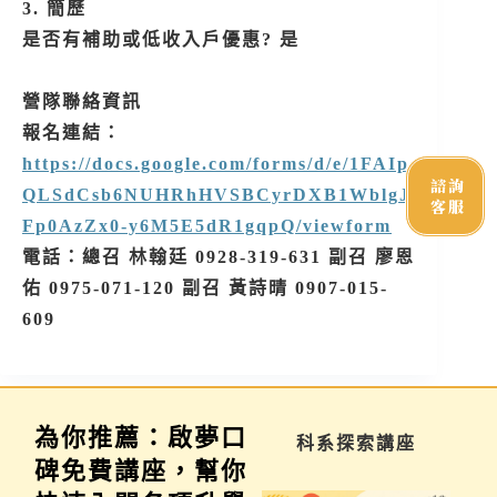
3. 簡歷
是否有補助或低收入戶優惠? 是
營隊聯絡資訊
報名連結：
https://docs.google.com/forms/d/e/1FAIp
諮詢
QLSdCsb6NUHRhHVSBCyrDXB1WblgJ
客服
Fp0AzZx0-y6M5E5dR1gqpQ/viewform
電話：總召 林翰廷 0928-319-631 副召 廖恩
佑 0975-071-120 副召 黃詩晴 0907-015-
609
為你推薦：啟夢口
學習歷程說明會
科系探索講座
碑免費講座，幫你