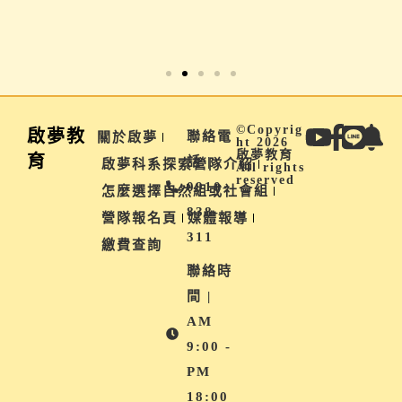
免費報名
©Copyrig
啟夢教
聯絡電
關於啟夢
ht 2026
啟夢教育
育
話 |
啟夢科系探索營隊介紹
All rights
reserved
0910-
怎麼選擇自然組或社會組
838-
營隊報名頁
媒體報導
311
繳費查詢
聯絡時
間 |
AM
9:00 -
PM
18:00