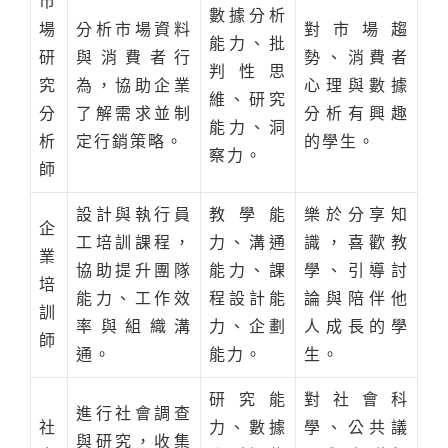
市
數據分析
場
分析市場資料
對市場趨
能力、批
研
與消費者行
勢、消費者
判性思
究
為，協助企業
心理與數據
維、研究
分
了解需求並制
分析有興趣
能力、洞
析
定行銷策略。
的學生。
察力。
師
設計與執行員
教學能
樂於分享知
企
工培訓課程，
力、溝通
識，喜歡教
業
協助提升團隊
能力、課
學、引導討
培
能力、工作效
程設計能
論與陪伴他
訓
率與組織溝
力、企劃
人成長的學
師
通。
能力。
生。
研究能
對社會科
進行社會調查
社
力、數據
學、公共議
與研究，收集