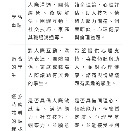
人際溝通、關係
諮商理論、心理評
經營、衝突解
估、助人技巧、情
學習
決、團體互動、
緒與壓力調適、個
重點
社交技巧、家庭
案晤談、心理健康
與職場溝通等。
與倫理議題。
對人際互動、溝
希望提供心理支
適合
通表達、團體關
持、喜歡傾聽與助
的學
係、家庭或職場
人，並對心理健
生
人際議題有興趣
康、諮商與情緒議
的學生。
題有興趣的學生。
選系
是否具備人際敏
是否具備同理心、
時應
感度、溝通能
傾聽能力、情緒穩
該看
力、社交技巧、
定度、心理學基
的課
觀察力，並願意
礎，並能接受長期
程或