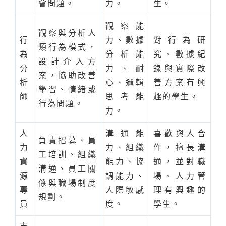
會問題。
力。
生。
觀察能
觀察與分析人
行
力、數據
對行為研
類行為模式，
為
分析能
究、數據紀
設計介入方
分
力、耐
錄與實際改
案，協助改善
析
心、邏輯
善方案有興
學習、情緒或
師
思考能
趣的學生。
行為問題。
力。
人
溝通能
喜歡與人合
負責招募、員
力
力、組織
作，擅長溝
工培訓、組織
資
能力、協
通，並對職
溝通、員工關
源
調能力、
場、人力管
係與職場制度
專
人際敏感
理有興趣的
規劃。
員
度。
學生。