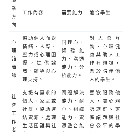
職
業
工作內容
需要能力
適合學生
方
向
協助個人面對
對人際互
心
同理心、
情緒、人際、
動、心理健
理
傾聽能
壓力或心理困
康與助人工
諮
力、溝通
擾，提供諮
作有興趣，
商
能力、分
商、輔導與心
樂於陪伴他
師
析能力。
理支持。
人的學生。
支援有需求的
問題解決
喜歡服務他
社
個人、家庭或
能力、耐
人，關心弱
會
社群，協助連
心、組織
勢族群、家
工
結資源、處理
能力、資
庭議題與社
作
生活困難與社
源整合能
會公平的學
者