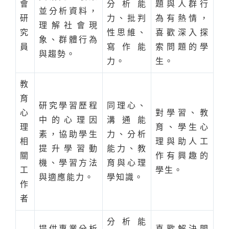
會
分析能
題與人群行
並分析資料，
研
力、批判
為有熱情，
理解社會現
究
性思維、
喜歡深入探
象、群體行為
員
寫作能
索問題的學
與趨勢。
力。
生。
教
育
研究學習歷程
同理心、
心
對學習、教
中的心理因
溝通能
理
育、學生心
素，協助學生
力、分析
相
理與助人工
提升學習動
能力、教
關
作有興趣的
機、學習方法
育與心理
工
學生。
與適應能力。
學知識。
作
者
分析能
提供專業分析
喜歡解決問