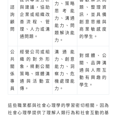
力、策略
諮
與建議，協助
題、整理資
思考能
詢
企業或組織改
訊，並具備
力、溝通
顧
善流程、管
創意思維與
能力、問
問
理、人力或溝
商業敏感度
題解決能
通問題。
的學生。
力。
公
經營公司或組
溝通能
對媒體、公
共
織的對外形
力、創意
關、品牌溝
關
象，規劃公關
能力、洞
通與人際互
係
策略、媒體溝
察力、危
動有興趣的
專
通與活動宣
機處理能
學生。
員
傳。
力。
這些職業都與社會心理學的學習密切相關，因為
社會心理學提供了理解人類行為和社會互動的基