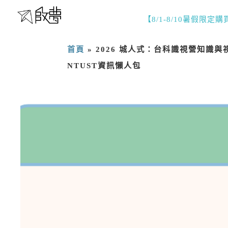
【8/1-8/10暑假限定
首頁
»
2026 城人式：台科識視營知識與視野夏校_
NTUST資訊懶人包