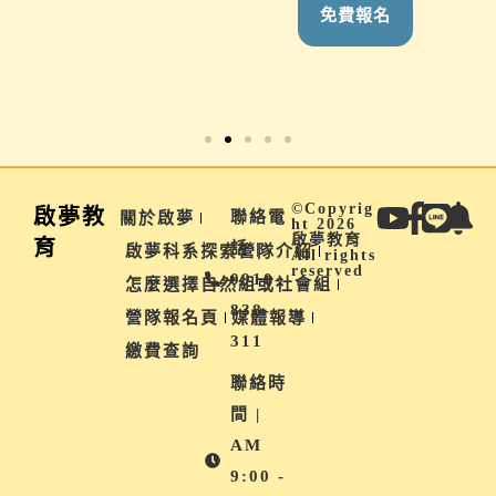
免費報名
免費報名
©Copyrig
啟夢教
聯絡電
關於啟夢
ht 2026
啟夢教育
育
話 |
啟夢科系探索營隊介紹
All rights
reserved
0910-
怎麼選擇自然組或社會組
838-
營隊報名頁
媒體報導
311
繳費查詢
聯絡時
間 |
AM
9:00 -