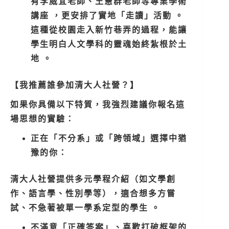
有李威宜老師、王憲群老師等專業學術
講座 ，更安排了實地「走讀」活動 。
這種從校園走入新竹巷弄的過程，能讓
學生明白人文學科的靈魂始終紮根於土
地 。
【我推薦誰參加清大人社營？】
如果你具備以下特質，我強烈建議你報名這
場思想的實驗：
正在「不分系」或「跨領域」選擇中猶
豫的你：
清大人社營提供多元學程介紹（如文學創
作、語言學、性別學等），適合想多方嘗
試、不急著被單一學系定型的學生 。
不滿意「正確答案」、喜歡打破框架的