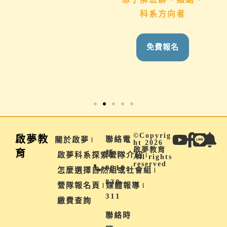
推薦對象：
科系方向者
國九生、高中生 &
家長
免費報名
免費報名
©Copyrig
啟夢教
聯絡電
關於啟夢
ht 2026
啟夢教育
育
話 |
啟夢科系探索營隊介紹
All rights
reserved
0910-
怎麼選擇自然組或社會組
838-
營隊報名頁
媒體報導
311
繳費查詢
聯絡時