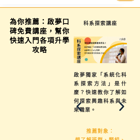
為你推薦：啟夢口
學習歷程說明會
科系探索講座
碑免費講座，幫你
快速入門各項升學
攻略
不曉得學習歷程檔案
啟夢獨家「系統化科
如何下筆？這場講座
系探索方法」是什
從入門攻略，升學制
麼？快速教你了解如
度到檔案製作技巧，
何探索興趣科系與未
地毯式幫助你一次了
來職業。
解
推薦對象：
想了解班群、類組、