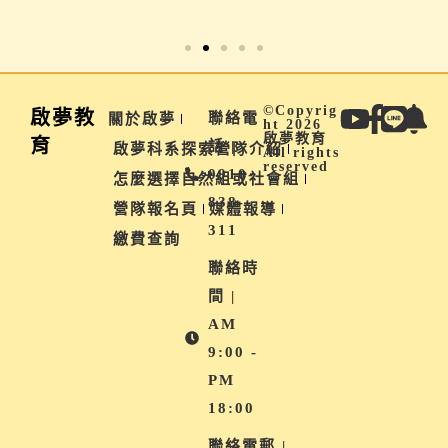
©Copyrig
啟夢教
聯絡電
關於啟夢
ht 2026
啟夢教育
育
話 |
啟夢科系探索營隊介紹
All rights
reserved
0910-
怎麼選擇自然組或社會組
838-
營隊報名頁
媒體報導
311
繳費查詢
聯絡時
間 |
AM
9:00 -
PM
18:00
聯絡電郵 |