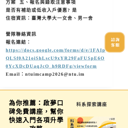
方案 五、報名與錄取注意事項
是否有補助或低收入戶優惠? 是
住宿資訊：臺灣大學大一女舍、男一舍
營隊聯絡資訊
諮詢
報名連結：
客服
https://docs.google.com/forms/d/e/1FAIp
QLSf0A21oiShLscU9xYR29FaFUSpE6O
0YcXDcDUaqJcO_h9RDFg/viewform
Email：ntuimcamp2026@ntu.im
為你推薦：啟夢口
學習歷程說明會
科系探索講座
碑免費講座，幫你
快速入門各項升學