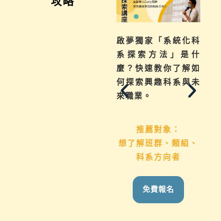
攻略
不曉得學習歷程檔案
啟夢獨家「系統化科
如何下筆？這場講座
系探索方法」是什
從入門攻略，升學制
麼？快速教你了解如
度到檔案製作技巧，
何探索興趣科系與未
地毯式幫助你一次了
來職業。
解
推薦對象：
想了解班群、類組、
推薦對象：
科系方向者
國九生、高中生 &
家長
免費報名
免費報名