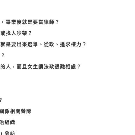
路，畢業後就是要當律師？
，或找人吵架？
治就是要出來選舉、從政、追求權力？
職？
好的人，而且女生讀法政很難相處？
？
際關係相關營隊
自治組織
O 參訪