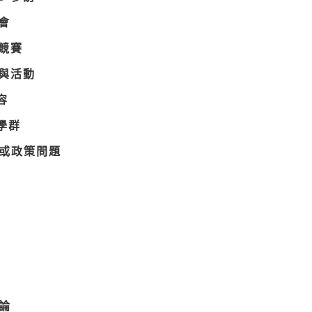
會
題競賽
參與活動
容
學群
律或政策問題
論