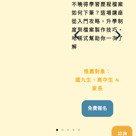
為你解惑升學、成
不曉得學習歷程檔案
績、探索等各式問
如何下筆？這場講座
題，陪伴與協助孩子
從入門攻略，升學制
其實有撇步，實用技
度到檔案製作技巧，
巧與資源一次帶給
地毯式幫助你一次了
你。
解
推薦對象：
推薦對象：
想用心陪伴國九、高
國九生、高中生 &
中生的家長
家長
免費報名
免費報名
諮詢