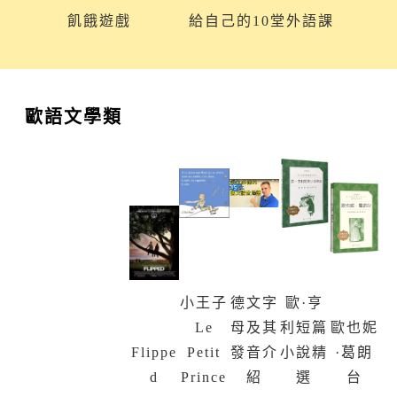
飢餓遊戲
給自己的10堂外語課
歐語文學類
小王子
德文字
歐·亨
Le
母及其
利短篇
歐也妮
Flippe
Petit
發音介
小說精
·葛朗
d
Prince
紹
選
台