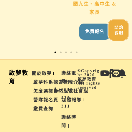
科系方向者
國九、高
國九生、高中生 &
家長
家長
免費報名
諮詢
名
免費報名
客服
©Copyrig
啟夢教
聯絡電
關於啟夢
ht 2026
啟夢教育
育
話 |
啟夢科系探索營隊介紹
All rights
reserved
0910-
怎麼選擇自然組或社會組
838-
營隊報名頁
媒體報導
311
繳費查詢
聯絡時
間 |