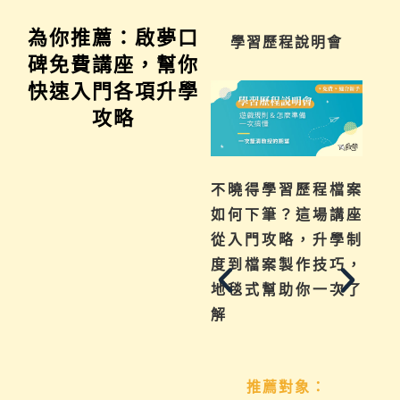
為你推薦：啟夢口
座
學習歷程說明會
科系探索講座
碑免費講座，幫你
快速入門各項升學
攻略
學、成
不曉得學習歷程檔案
啟夢獨家「系統
各式問
如何下筆？這場講座
系探索方法」
協助孩子
從入門攻略，升學制
麼？快速教你了
，實用技
度到檔案製作技巧，
何探索興趣科系
次帶給
地毯式幫助你一次了
來職業。
解
推薦對象：
想了解班群、類
象：
推薦對象：