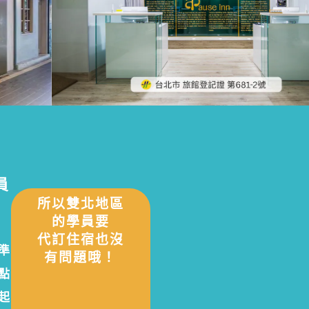
員
所以雙北地區
的學員要
代訂住宿也沒
準
有問題哦！
點
起