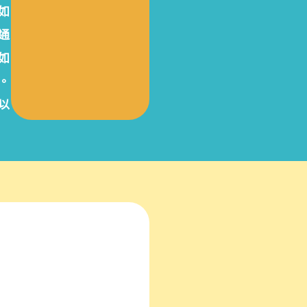
如
通
如
。
以