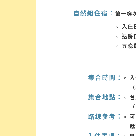
自然組住宿：
第一梯次 (
入住日
退房日 
五晚費
集合時間：
入
（
集合地點：
台
（
路線參考：
可
就