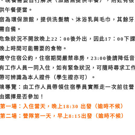
、晚餐需要自行解決（旅館無提供早餐），附近有很
供午餐便當。
宿為環保旅館，提供洗髮精、沐浴乳與毛巾，其餘牙
需自備。
危急狀況不開放晚上22：00後外出，因此17：00下
晚上時間可能需要的食物。
遵守住宿公約，住宿期間嚴禁串房，23:00後請降低
有工作人員一同入住，如有緊急狀況，可隨時尋求工
帶可辨識為本人證件（學生證亦可）。
境導覽：由工作人員帶領住宿學員實際走一次前往營
由選擇是否參加！
第一場：入住當天，晚上18:30 出發（逾時不候）
第二場：營隊第一天，早上8:15出發（逾時不候）