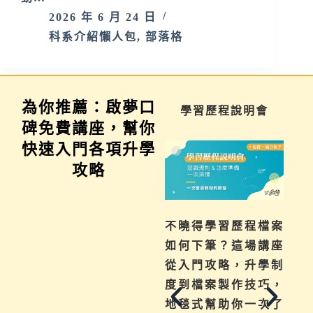
2026 年 6 月 24 日
科系介紹懶人包
,
部落格
為你推薦：啟夢口
家長講座
學習歷程說明會
碑免費講座，幫你
快速入門各項升學
攻略
為你解惑升學、成
不曉得學習歷程檔案
績、探索等各式問
如何下筆？這場講座
題，陪伴與協助孩子
從入門攻略，升學制
其實有撇步，實用技
度到檔案製作技巧，
巧與資源一次帶給
地毯式幫助你一次了