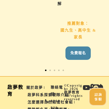
你。
解
推薦對象：
推薦對象：
想用心陪伴國九、高
國九生、高中生 &
中生的家長
家長
免費報名
免費報名
©Copyrig
啟夢教
聯絡電
關於啟夢
ht 2026
啟夢教育
育
諮詢
話 |
啟夢科系探索營隊介紹
All rights
客服
reserved
0910-
怎麼選擇自然組或社會組
838-