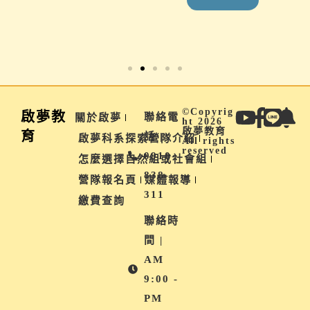
免費報名
©Copyrig
啟夢教
聯絡電
關於啟夢
ht 2026
啟夢教育
育
話 |
啟夢科系探索營隊介紹
All rights
reserved
0910-
怎麼選擇自然組或社會組
838-
營隊報名頁
媒體報導
311
繳費查詢
聯絡時
間 |
AM
9:00 -
PM