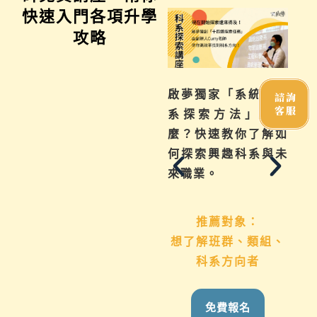
快速入門各項升學
攻略
不曉得學習歷程檔案
啟夢獨家「系統化科
諮詢
客服
如何下筆？這場講座
系探索方法」是什
從入門攻略，升學制
麼？快速教你了解如
度到檔案製作技巧，
何探索興趣科系與未
地毯式幫助你一次了
來職業。
解
推薦對象：
想了解班群、類組、
推薦對象：
科系方向者
國九生、高中生 &
家長
免費報名