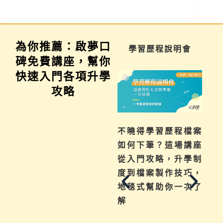
為你推薦：啟夢口
家長講座
學習歷程說明會
碑免費講座，幫你
快速入門各項升學
攻略
為你解惑升學、成
不曉得學習歷程檔案
績、探索等各式問
如何下筆？這場講座
題，陪伴與協助孩子
從入門攻略，升學制
其實有撇步，實用技
度到檔案製作技巧，
巧與資源一次帶給
地毯式幫助你一次了
你。
解