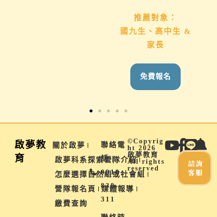
推薦對象：
推薦對象：
想用心陪伴國九、高
國九生、高中生 &
中生的家長
家長
免費報名
免費報名
©Copyrig
啟夢教
聯絡電
關於啟夢
ht 2026
啟夢教育
育
話 |
啟夢科系探索營隊介紹
All rights
諮詢
reserved
客服
0910-
怎麼選擇自然組或社會組
838-
營隊報名頁
媒體報導
311
繳費查詢