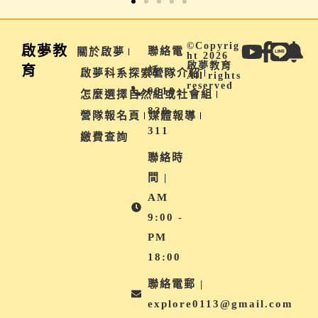
©Copyrig
啟夢教
聯絡電
關於啟夢
ht 2026
啟夢教育
育
話 |
啟夢科系探索營隊介紹
All rights
reserved
0910-
怎麼選擇自然組或社會組
838-
營隊報名頁
媒體報導
311
繳費查詢
聯絡時
間 |
AM
9:00 -
PM
18:00
聯絡電郵 |
explore0113@gmail.com