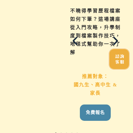
成
不曉得學習歷程檔案
啟夢獨家「系統化科
問
如何下筆？這場講座
系探索方法」是什
子
從入門攻略，升學制
麼？快速教你了解如
技
度到檔案製作技巧，
何探索興趣科系與未
給
地毯式幫助你一次了
來職業。
解
諮詢
客服
推薦對象：
想了解班群、類組、
推薦對象：
科系方向者
高
國九生、高中生 &
家長
免費報名
免費報名