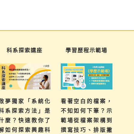
科系探索講座
學習歷程示範場
三年
夢獨家「系統化
看著空白的檔案，
提前妥
系探索方法」是
不知如何下筆？示
來的
麼？快速教你了
範場從檔案架構到
己！
如何探索興趣科
撰寫技巧、排版撇
群、學