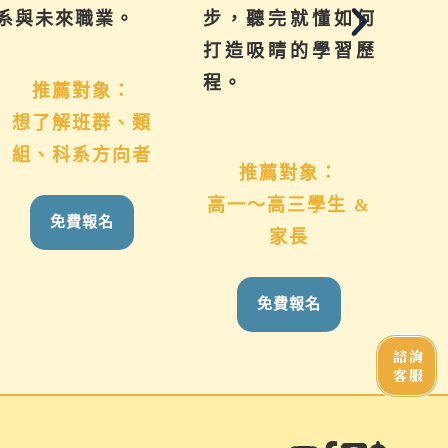
與未來職業。
步，聽完就懂如何
系方向
打造吸睛的學習歷
學習更
程。
推薦對象：
推
想了解班群、類
國九
組、科系方向者
推薦對象：
高一～高三學生 &
免費報名
家長
免費報名
諮詢
客服