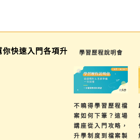
幫你快速入門各項升
家長講座
學習歷程說明會
為你解惑升學、成
不曉得學習歷程檔
啟
績、探索等各式問
案如何下筆？這場
科
題，陪伴與協助孩
講座從入門攻略，
什
子其實有撇步，實
升學制度到檔案製
解