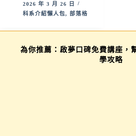
2026 年 3 月 26 日
科系介紹懶人包
,
部落格
為你推薦：啟夢口碑免費講座，
學習歷程示範場
三年佈局講座
學攻略
看著空白的檔案，
提前妥善規劃，未
不知如何下筆？示
來的你會感謝自
範場從檔案架構到
己！超前部署班
撰寫技巧、排版撇
群、學習歷程、科