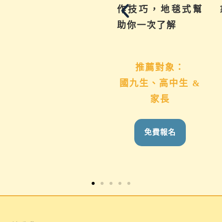
用技巧與資源一次
作技巧，地毯式幫
系
帶給你。
助你一次了解
推薦對象：
推薦對象：
國九生、高中生 &
想用心陪伴國九、
家長
高中生的家長
免費報名
免費報名