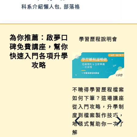
科系介紹懶人包
,
部落格
為你推薦：啟夢口
家長講座
學習歷程說明會
科
碑免費講座，幫你
快速入門各項升學
攻略
為你解惑升學、成
不曉得學習歷程檔案
啟夢
績、探索等各式問
如何下筆？這場講座
系探
題，陪伴與協助孩子
從入門攻略，升學制
麼？
其實有撇步，實用技
度到檔案製作技巧，
何探
巧與資源一次帶給
地毯式幫助你一次了
來職
你。
解