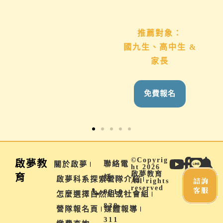
想了
推薦對象：
推薦對象：
想用心陪伴國九、高
國九生、高中生 &
中生的家長
家長
免費報名
免費報名
©Copyrig
啟夢教
聯絡電
關於啟夢
ht 2026
啟夢教育
育
話 |
啟夢科系探索營隊介紹
諮詢
All rights
reserved
客服
0910-
怎麼選擇自然組或社會組
838-
營隊報名頁
媒體報導
311