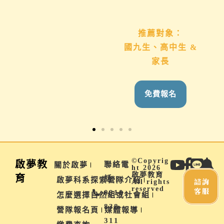
推薦對象：
推薦對象：
想用心陪伴國九、高
國九生、高中生 &
中生的家長
家長
免費報名
免費報名
©Copyrig
啟夢教
聯絡電
關於啟夢
ht 2026
啟夢教育
育
話 |
啟夢科系探索營隊介紹
諮詢
All rights
reserved
客服
0910-
怎麼選擇自然組或社會組
838-
營隊報名頁
媒體報導
311