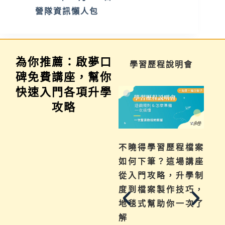
營隊資訊懶人包
為你推薦：啟夢口
家長講座
學習歷程說明會
碑免費講座，幫你
快速入門各項升學
攻略
為你解惑升學、成
不曉得學習歷程檔案
績、探索等各式問
如何下筆？這場講座
題，陪伴與協助孩子
從入門攻略，升學制
其實有撇步，實用技
度到檔案製作技巧，
巧與資源一次帶給
地毯式幫助你一次了
你。
解