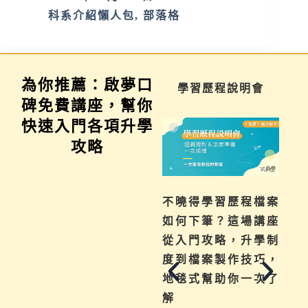
科系介紹懶人包
,
部落格
為你推薦：啟夢口
家長講座
學習歷程說明會
碑免費講座，幫你
快速入門各項升學
攻略
為你解惑升學、成
不曉得學習歷程檔案
績、探索等各式問
如何下筆？這場講座
題，陪伴與協助孩子
從入門攻略，升學制
其實有撇步，實用技
度到檔案製作技巧，
巧與資源一次帶給
地毯式幫助你一次了
你。
解