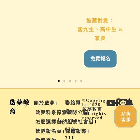
推薦對象：
推薦對象：
想用心陪伴國九、高
國九生、高中生 &
中生的家長
家長
免費報名
免費報名
©Copyrig
啟夢教
聯絡電
關於啟夢
ht 2026
啟夢教育
育
話 |
啟夢科系探索營隊介紹
諮詢
All rights
reserved
客服
0910-
怎麼選擇自然組或社會組
838-
營隊報名頁
媒體報導
311