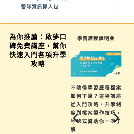
營隊資訊懶人包
為你推薦：啟夢口
家長講座
學習歷程說明會
碑免費講座，幫你
快速入門各項升學
攻略
為你解惑升學、成
不曉得學習歷程檔案
績、探索等各式問
如何下筆？這場講座
題，陪伴與協助孩子
從入門攻略，升學制
其實有撇步，實用技
度到檔案製作技巧，
巧與資源一次帶給
地毯式幫助你一次了
來
你。
解