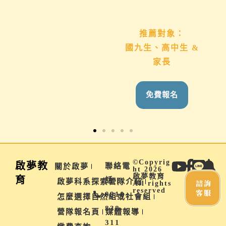
推薦對象：
推薦對象：
想用心陪伴國九、高
國九生、高中生 &
中生的家長
家長
免費報名
免費報名
©Copyrig
啟夢教
聯絡電
關於啟夢
ht 2026
啟夢教育
育
話 |
啟夢科系探索營隊介紹
諮詢
All rights
reserved
客服
0910-
怎麼選擇自然組或社會組
838-
營隊報名頁
媒體報導
311