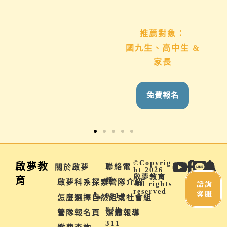
推薦對象：
推薦對象：
想用心陪伴國九、高
國九生、高中生 &
中生的家長
家長
免費報名
免費報名
©Copyrig
啟夢教
聯絡電
關於啟夢
ht 2026
啟夢教育
育
話 |
啟夢科系探索營隊介紹
諮詢
All rights
reserved
客服
0910-
怎麼選擇自然組或社會組
838-
營隊報名頁
媒體報導
311