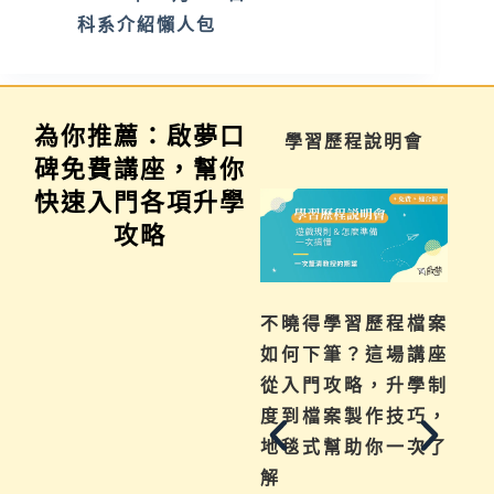
科系介紹懶人包
為你推薦：啟夢口
家長講座
學習歷程說明會
碑免費講座，幫你
快速入門各項升學
攻略
為你解惑升學、成
不曉得學習歷程檔案
績、探索等各式問
如何下筆？這場講座
題，陪伴與協助孩子
從入門攻略，升學制
其實有撇步，實用技
度到檔案製作技巧，
巧與資源一次帶給
地毯式幫助你一次了
你。
解