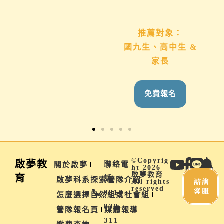
推薦對象：
推薦對象：
想用心陪伴國九、高
國九生、高中生 &
中生的家長
家長
免費報名
免費報名
©Copyrig
啟夢教
聯絡電
關於啟夢
ht 2026
啟夢教育
育
話 |
啟夢科系探索營隊介紹
諮詢
All rights
reserved
客服
0910-
怎麼選擇自然組或社會組
838-
營隊報名頁
媒體報導
311