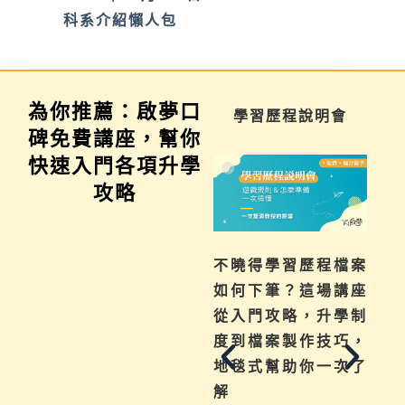
科系介紹懶人包
為你推薦：啟夢口
家長講座
學習歷程說明會
碑免費講座，幫你
快速入門各項升學
攻略
為你解惑升學、成
不曉得學習歷程檔案
績、探索等各式問
如何下筆？這場講座
題，陪伴與協助孩子
從入門攻略，升學制
其實有撇步，實用技
度到檔案製作技巧，
巧與資源一次帶給
地毯式幫助你一次了
你。
解