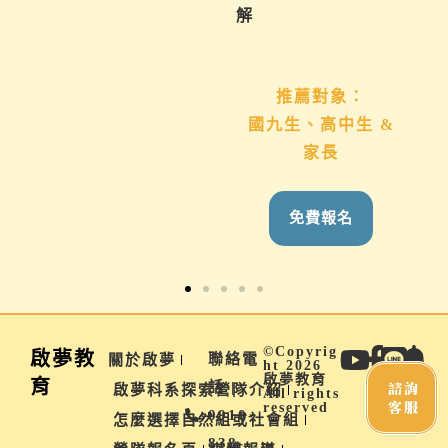
你。
解
推薦對象：
推薦對象：
想用心陪伴國九、高
國九生、高中生 &
中生的家長
家長
免費報名
免費報名
©Copyrig
啟夢教
聯絡電
關於啟夢
ht 2026
啟夢教育
育
諮詢
話 |
啟夢科系探索營隊介紹
All rights
客服
reserved
0910-
怎麼選擇自然組或社會組
838-