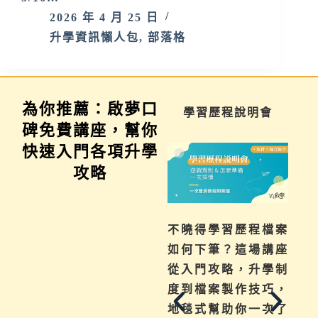
2026 年 4 月 25 日
升學資訊懶人包
,
部落格
為你推薦：啟夢口
家長講座
學習歷程說明會
碑免費講座，幫你
快速入門各項升學
攻略
為你解惑升學、成
不曉得學習歷程檔案
績、探索等各式問
如何下筆？這場講座
題，陪伴與協助孩子
從入門攻略，升學制
其實有撇步，實用技
度到檔案製作技巧，
巧與資源一次帶給
地毯式幫助你一次了