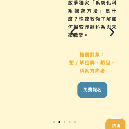
不曉得學習歷程檔案
啟夢獨家「系統化科
如何下筆？這場講座
系探索方法」是什
從入門攻略，升學制
麼？快速教你了解如
度到檔案製作技巧，
何探索興趣科系與未
地毯式幫助你一次了
來職業。
解
推薦對象：
想了解班群、類組、
推薦對象：
科系方向者
國九生、高中生 &
家長
免費報名
免費報名
諮詢