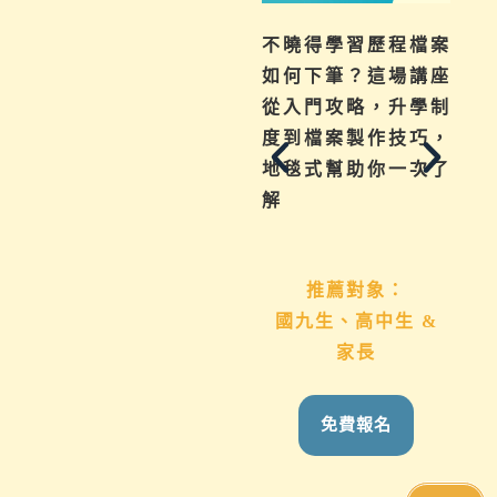
為你解惑升學、成
不曉得學習歷程檔案
績、探索等各式問
如何下筆？這場講座
題，陪伴與協助孩子
從入門攻略，升學制
其實有撇步，實用技
度到檔案製作技巧，
巧與資源一次帶給
地毯式幫助你一次了
你。
解
推薦對象：
推薦對象：
想用心陪伴國九、高
國九生、高中生 &
中生的家長
家長
免費報名
免費報名