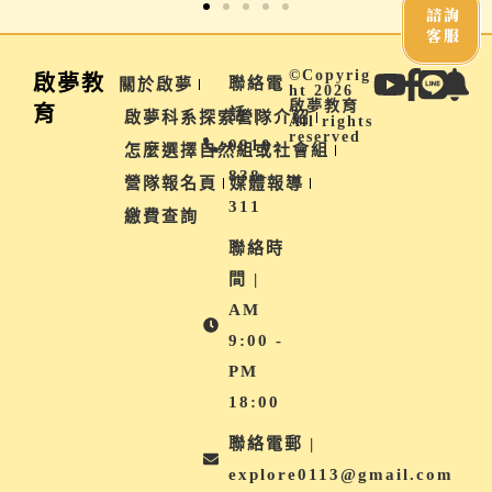
諮詢
客服
©Copyrig
啟夢教
聯絡電
關於啟夢
ht 2026
啟夢教育
育
話 |
啟夢科系探索營隊介紹
All rights
reserved
0910-
怎麼選擇自然組或社會組
838-
營隊報名頁
媒體報導
311
繳費查詢
聯絡時
間 |
AM
9:00 -
PM
18:00
聯絡電郵 |
explore0113@gmail.com