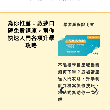
為你推薦：啟夢口
家長講座
學習歷程說明會
碑免費講座，幫你
快速入門各項升學
攻略
為你解惑升學、成
不曉得學習歷程檔案
績、探索等各式問
如何下筆？這場講座
題，陪伴與協助孩子
從入門攻略，升學制
其實有撇步，實用技
度到檔案製作技巧，
巧與資源一次帶給
地毯式幫助你一次了
你。
解