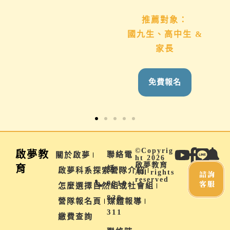
推薦對象：
推薦對象：
想用心陪伴國九、高
國九生、高中生 &
中生的家長
家長
免費報名
免費報名
©Copyrig
啟夢教
聯絡電
關於啟夢
ht 2026
啟夢教育
育
話 |
啟夢科系探索營隊介紹
All rights
諮詢
reserved
客服
0910-
怎麼選擇自然組或社會組
838-
營隊報名頁
媒體報導
311
繳費查詢