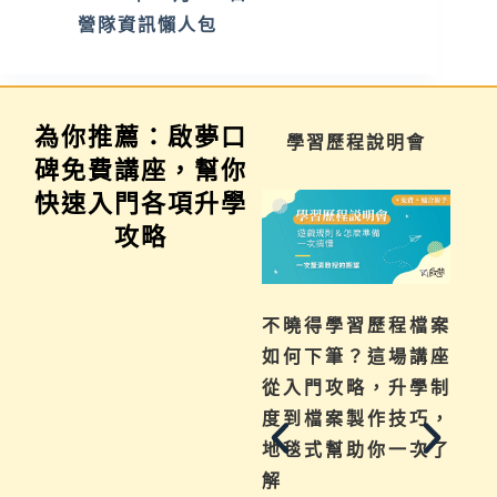
營隊資訊懶人包
為你推薦：啟夢口
家長講座
學習歷程說明會
碑免費講座，幫你
快速入門各項升學
攻略
為你解惑升學、成
不曉得學習歷程檔案
績、探索等各式問
如何下筆？這場講座
題，陪伴與協助孩子
從入門攻略，升學制
其實有撇步，實用技
度到檔案製作技巧，
巧與資源一次帶給
地毯式幫助你一次了
你。
解