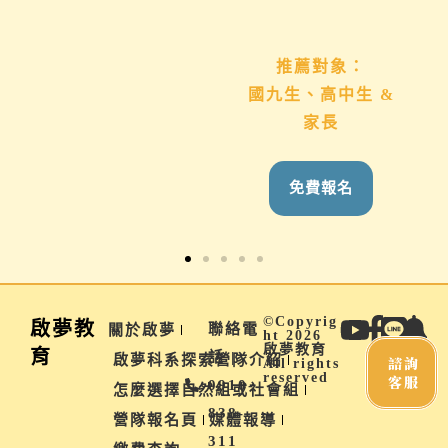
推薦對象：
推薦對象：
想用心陪伴國九、高
國九生、高中生 &
中生的家長
家長
免費報名
免費報名
©Copyrig
啟夢教
聯絡電
關於啟夢
ht 2026
啟夢教育
育
話 |
啟夢科系探索營隊介紹
諮詢
All rights
reserved
客服
0910-
怎麼選擇自然組或社會組
838-
營隊報名頁
媒體報導
311