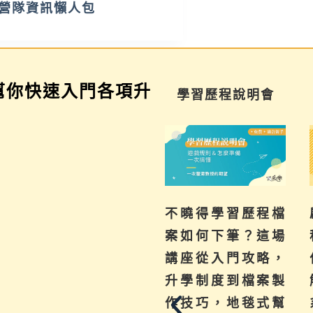
營隊資訊懶人包
幫你快速入門各項升
學習歷程說明會
科系探索講座
、成
不曉得學習歷程檔
啟夢獨家「系統
式問
案如何下筆？這場
科系探索方法」
助孩
講座從入門攻略，
什麼？快速教你
，實
升學制度到檔案製
解如何探索興趣
一次
作技巧，地毯式幫
系與未來職業。