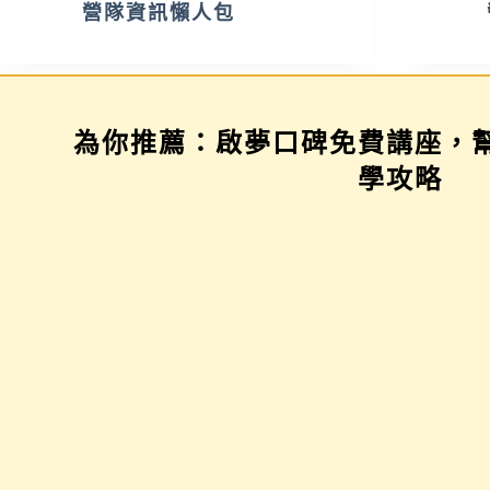
營隊資訊懶人包
為你推薦：啟夢口碑免費講座，
示範場
三年佈局講座
家長講座
學攻略
的檔案，
提前妥善規劃，未
為你解惑升學
下筆？示
來的你會感謝自
績、探索等各
案架構到
己！超前部署班
題，陪伴與協
、排版撇
群、學習歷程、科
子其實有撇步
就懂如何
系方向，讓高中的
用技巧與資源