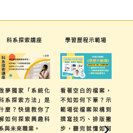
學習歷程示範場
三年佈局講座
化
看著空白的檔案，
提前妥善規劃，未
是
不知如何下筆？示
來的你會感謝自
了
範場從檔案架構到
己！超前部署班
科
撰寫技巧、排版撇
群、學習歷程、科
步，聽完就懂如何
系方向，讓高中的