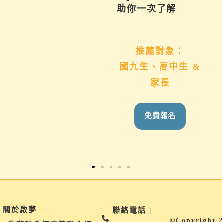
助你一次了解
推薦對象：
想了解班群、類
推薦對象：
組、科系方向者
國九生、高中生 &
九、
家長
長
免費報名
免費報名
關於啟夢
聯絡電話 |
©Copyright 