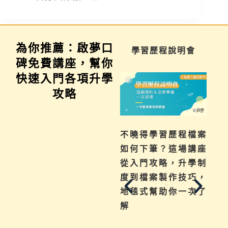
為你推薦：啟夢口
家長講座
學習歷程說明會
碑免費講座，幫你
快速入門各項升學
攻略
為你解惑升學、成
不曉得學習歷程檔案
啟
績、探索等各式問
如何下筆？這場講座
系
題，陪伴與協助孩子
從入門攻略，升學制
麼
其實有撇步，實用技
度到檔案製作技巧，
何
巧與資源一次帶給
地毯式幫助你一次了
來
你。
解