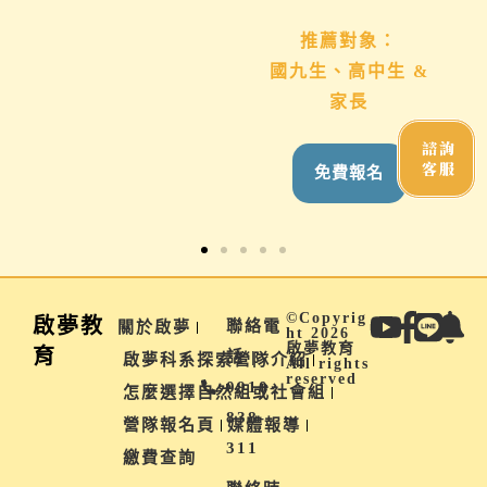
想
推薦對象：
推薦對象：
想用心陪伴國九、高
國九生、高中生 &
中生的家長
家長
諮詢
客服
免費報名
免費報名
©Copyrig
啟夢教
聯絡電
關於啟夢
ht 2026
啟夢教育
育
話 |
啟夢科系探索營隊介紹
All rights
reserved
0910-
怎麼選擇自然組或社會組
838-
營隊報名頁
媒體報導
311
繳費查詢