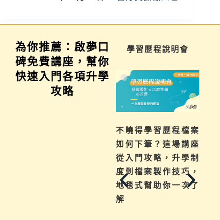
為你推薦：啟夢口
家長講座
學習歷程說明會
碑免費講座，幫你
快速入門各項升學
攻略
為你解惑升學、成
不曉得學習歷程檔案
績、探索等各式問
如何下筆？這場講座
題，陪伴與協助孩子
從入門攻略，升學制
其實有撇步，實用技
度到檔案製作技巧，
巧與資源一次帶給
地毯式幫助你一次了
你。
解