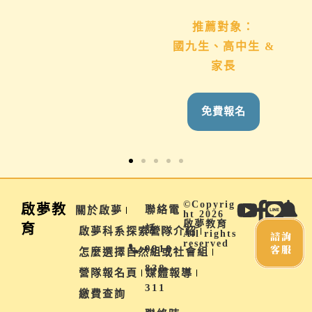
推薦對象：
推薦對象：
想用心陪伴國九、高
國九生、高中生 &
中生的家長
家長
免費報名
免費報名
©Copyrig
啟夢教
聯絡電
關於啟夢
ht 2026
啟夢教育
育
話 |
啟夢科系探索營隊介紹
All rights
諮詢
reserved
客服
0910-
怎麼選擇自然組或社會組
838-
營隊報名頁
媒體報導
311
繳費查詢