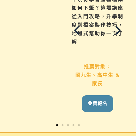
績、探索等各式問
如何下筆？這場講座
題，陪伴與協助孩子
從入門攻略，升學制
其實有撇步，實用技
度到檔案製作技巧，
巧與資源一次帶給
地毯式幫助你一次了
你。
解
推薦對象：
推薦對象：
想用心陪伴國九、高
國九生、高中生 &
中生的家長
家長
免費報名
免費報名