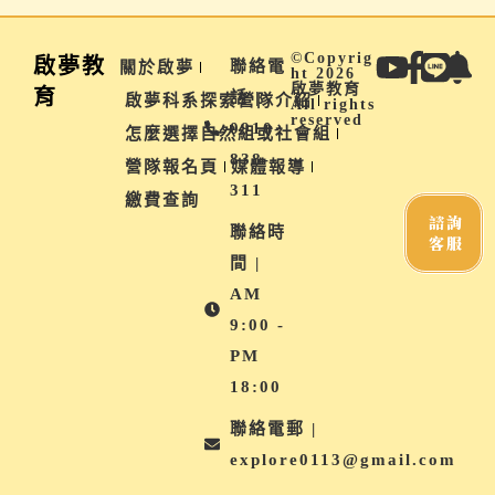
©Copyrig
啟夢教
聯絡電
關於啟夢
ht 2026
啟夢教育
育
話 |
啟夢科系探索營隊介紹
All rights
reserved
0910-
怎麼選擇自然組或社會組
838-
營隊報名頁
媒體報導
311
繳費查詢
諮詢
聯絡時
客服
間 |
AM
9:00 -
PM
18:00
聯絡電郵 |
explore0113@gmail.com