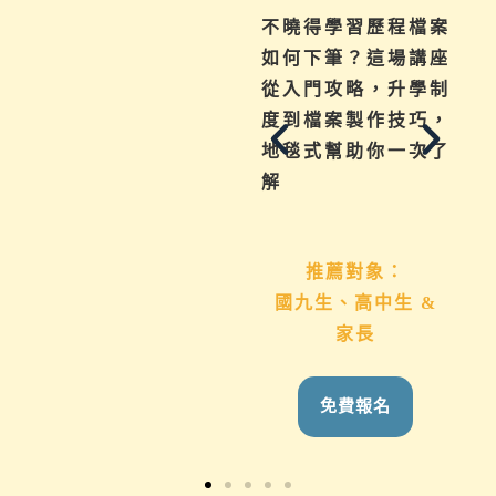
為你解惑升學、成
不曉得學習歷程檔案
績、探索等各式問
如何下筆？這場講座
題，陪伴與協助孩子
從入門攻略，升學制
其實有撇步，實用技
度到檔案製作技巧，
巧與資源一次帶給
地毯式幫助你一次了
你。
解
推薦對象：
推薦對象：
想用心陪伴國九、高
國九生、高中生 &
中生的家長
家長
免費報名
免費報名