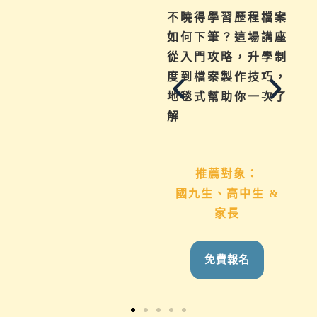
為你解惑升學、成
不曉得學習歷程檔案
績、探索等各式問
如何下筆？這場講座
題，陪伴與協助孩子
從入門攻略，升學制
其實有撇步，實用技
度到檔案製作技巧，
巧與資源一次帶給
地毯式幫助你一次了
你。
解
推薦對象：
推薦對象：
想用心陪伴國九、高
國九生、高中生 &
中生的家長
家長
免費報名
免費報名