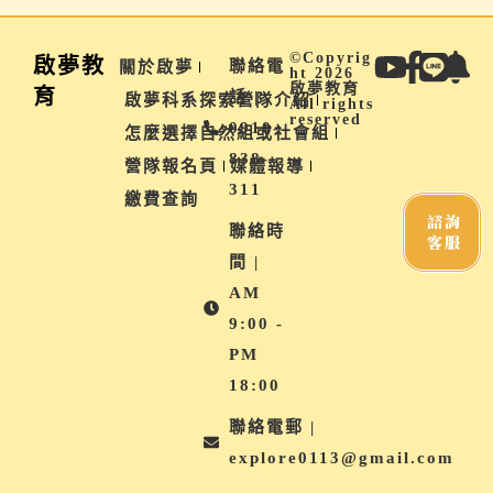
©Copyrig
啟夢教
聯絡電
關於啟夢
ht 2026
啟夢教育
育
話 |
啟夢科系探索營隊介紹
All rights
reserved
0910-
怎麼選擇自然組或社會組
838-
營隊報名頁
媒體報導
311
繳費查詢
諮詢
聯絡時
客服
間 |
AM
9:00 -
PM
18:00
聯絡電郵 |
explore0113@gmail.com