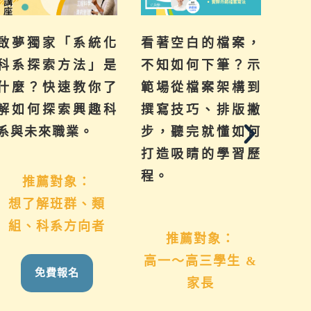
啟夢獨家「系統化
看著空白的檔案，
提
科系探索方法」是
不知如何下筆？示
來
什麼？快速教你了
範場從檔案架構到
己
解如何探索興趣科
撰寫技巧、排版撇
群
系與未來職業。
步，聽完就懂如何
系
打造吸睛的學習歷
學習
程。
推薦對象：
想了解班群、類
國
組、科系方向者
推薦對象：
高一～高三學生 &
免費報名
家長