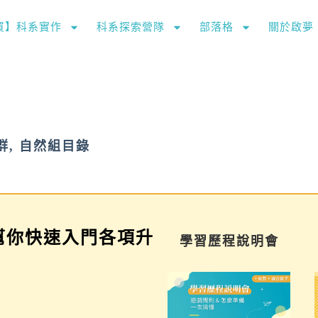
購買】科系實作
科系探索營隊
部落格
關於啟夢
群
,
自然組目錄
幫你快速入門各項升
家長講座
學習歷程說明會