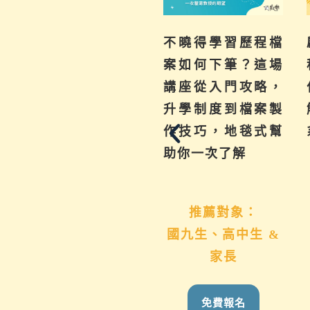
為你解惑升學、成
不曉得學習歷程檔
績、探索等各式問
案如何下筆？這場
題，陪伴與協助孩
講座從入門攻略，
子其實有撇步，實
升學制度到檔案製
用技巧與資源一次
作技巧，地毯式幫
帶給你。
助你一次了解
推薦對象：
推薦對象：
國九生、高中生 &
想用心陪伴國九、
家長
高中生的家長
免費報名
免費報名