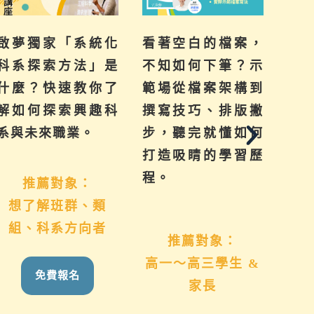
啟夢獨家「系統化
看著空白的檔案，
提
科系探索方法」是
不知如何下筆？示
來
什麼？快速教你了
範場從檔案架構到
己
解如何探索興趣科
撰寫技巧、排版撇
群
系與未來職業。
步，聽完就懂如何
系
打造吸睛的學習歷
學
程。
推薦對象：
想了解班群、類
國
組、科系方向者
推薦對象：
高一～高三學生 &
免費報名
家長