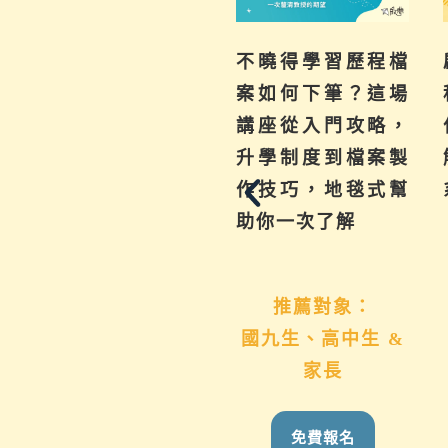
為你解惑升學、成
不曉得學習歷程檔
績、探索等各式問
案如何下筆？這場
題，陪伴與協助孩
講座從入門攻略，
子其實有撇步，實
升學制度到檔案製
用技巧與資源一次
作技巧，地毯式幫
帶給你。
助你一次了解
推薦對象：
推薦對象：
國九生、高中生 &
想用心陪伴國九、
家長
高中生的家長
免費報名
免費報名