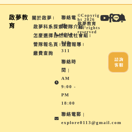
©Copyrig
啟夢教
聯絡電
關於啟夢
ht 2026
啟夢教育
育
話 |
啟夢科系探索營隊介紹
All rights
reserved
0910-
怎麼選擇自然組或社會組
838-
營隊報名頁
媒體報導
311
繳費查詢
諮詢
聯絡時
客服
間 |
AM
9:00 -
PM
18:00
聯絡電郵 |
explore0113@gmail.com