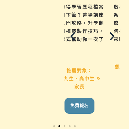
升學、成
不曉得學習歷程檔案
啟夢獨家「系統
等各式問
如何下筆？這場講座
系探索方法」
協助孩子
從入門攻略，升學制
麼？快速教你了
，實用技
度到檔案製作技巧，
何探索興趣科系
一次帶給
地毯式幫助你一次了
來職業。
解
推薦對象：
想了解班群、類
象：
推薦對象：
科系方向者
國九、高
國九生、高中生 &
家長
家長
免費報名
報名
免費報名