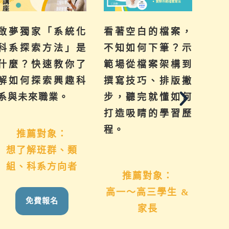
啟夢獨家「系統化
看著空白的檔案，
提
科系探索方法」是
不知如何下筆？示
來
什麼？快速教你了
範場從檔案架構到
己
解如何探索興趣科
撰寫技巧、排版撇
群
系與未來職業。
步，聽完就懂如何
系
打造吸睛的學習歷
學
程。
推薦對象：
想了解班群、類
國
組、科系方向者
推薦對象：
高一～高三學生 &
免費報名
家長