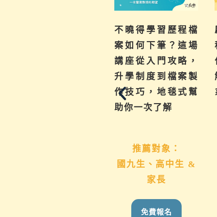
為你解惑升學、成
不曉得學習歷程檔
績、探索等各式問
案如何下筆？這場
題，陪伴與協助孩
講座從入門攻略，
子其實有撇步，實
升學制度到檔案製
用技巧與資源一次
作技巧，地毯式幫
帶給你。
助你一次了解
推薦對象：
推薦對象：
國九生、高中生 &
想用心陪伴國九、
家長
高中生的家長
免費報名
免費報名