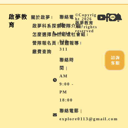
©Copyrig
啟夢教
聯絡電
關於啟夢
ht 2026
啟夢教育
育
話 |
啟夢科系探索營隊介紹
All rights
reserved
0910-
怎麼選擇自然組或社會組
838-
營隊報名頁
媒體報導
311
繳費查詢
諮詢
聯絡時
客服
間 |
AM
9:00 -
PM
18:00
聯絡電郵 |
explore0113@gmail.com