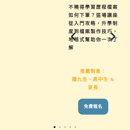
為你解惑升學、成
不曉得學習歷程檔案
績、探索等各式問
如何下筆？這場講座
題，陪伴與協助孩子
從入門攻略，升學制
其實有撇步，實用技
度到檔案製作技巧，
巧與資源一次帶給
地毯式幫助你一次了
你。
解
推薦對象：
推薦對象：
想用心陪伴國九、高
國九生、高中生 &
中生的家長
家長
免費報名
免費報名