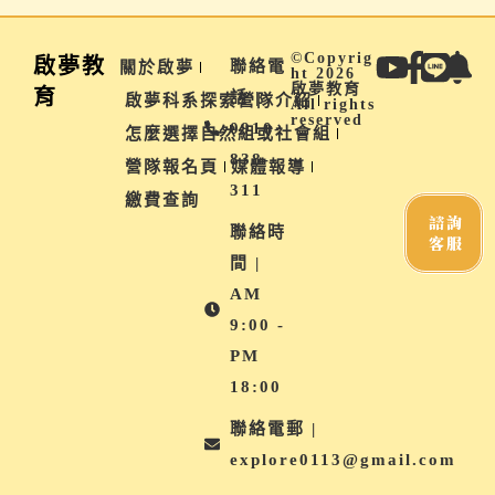
©Copyrig
啟夢教
聯絡電
關於啟夢
ht 2026
啟夢教育
育
話 |
啟夢科系探索營隊介紹
All rights
reserved
0910-
怎麼選擇自然組或社會組
838-
營隊報名頁
媒體報導
311
繳費查詢
諮詢
聯絡時
客服
間 |
AM
9:00 -
PM
18:00
聯絡電郵 |
explore0113@gmail.com