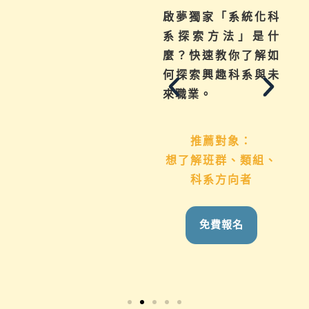
不曉得學習歷程檔案
啟夢獨家「系統化科
如何下筆？這場講座
系探索方法」是什
從入門攻略，升學制
麼？快速教你了解如
度到檔案製作技巧，
何探索興趣科系與未
地毯式幫助你一次了
來職業。
解
推薦對象：
想了解班群、類組、
推薦對象：
科系方向者
國九生、高中生 &
家長
免費報名
免費報名